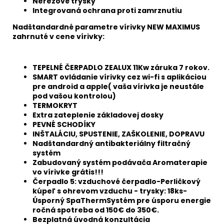
Nerezové trysky
Integrovaná ochrana proti zamrznutiu
Nadštandardné parametre vírivky NEW MAXIMUS
zahrnuté v cene vírivky:
TEPELNÉ ČERPADLO ZEALUX 11Kw záruka 7 rokov.
SMART ovládanie vírivky cez wi-fi s aplikáciou
pre android a apple( vaša vírivka je neustále
pod vašou kontrolou)
TERMOKRYT
Extra zateplenie základovej dosky
PEVNÉ SCHODÍKY
INŠTALÁCIU, SPUSTENIE, ZAŠKOLENIE, DOPRAVU
Nadštandardný antibakteriálny filtračný
systém
Zabudovaný systém podávača Aromaterapie
vo vírivke grátis!!!
Čerpadlo 5: vzduchové čerpadlo-Perličkový
kúpeľ s ohrevom vzduchu - trysky: 18ks-
Úsporný SpaThermSystém pre úsporu energie
ročná spotreba od 150€ do 350€.
Bezplatná úvodná konzultácia