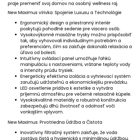
praje premeniť svoj domov na osobný wellness raj.
New Maximus vírivka: Spojenie Luxusu a Technológie
Ergonomický design a priestranný interiér
poskytujú pohodlné sedenie pre viacero osôb.
Vysokovýkonné masážne trysky možno prispôsobiť
tak, aby vyhovovali individuálnym potrebám a
preferenciám, čím sa zaisťuje dokonalá relaxácia a
úľava od bolesti.
Intuitívny ovládací panel umožňuje ľahkú
manipuláciu s nastaveniami, vrátane teploty vody
a intenzity prúdu trysiek.
Energeticky efektívna izolácia a vyhrievací systém
zaručujú udržateľnú a ekonomickejšiu prevádzku.
LED osvetlenie pridáva k estetike a vytvára
príjemnú atmosféru pre večerné relaxačné kúpele.
Vysokokvalitné materiály a robustná konštrukcia
zabezpečujú dlhú životnosť a odolnosť voči
vonkajším vplyvom.
New Maximus: Prvotriedna Údržba a Čistota
Inovatívny filtračný systém zaisťuje, že voda
zostáva čistá a hygienická s minimálnou údržbou.