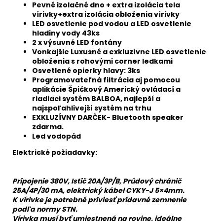
Pevné izolačné dno + extra izolácia tela
vírivky+extra izolácia obloženia vírivky
LED osvetlenie pod vodou a LED osvetlenie
hladiny vody 43ks
2 x výsuvné LED fontány
Vonkajšie Luxusné a exkluzívne LED osvetlenie
obloženia s rohovými corner ledkami
Osvetlené opierky hlavy: 3ks
Programovateľná filtrácia aj pomocou
aplikácie Špičkový Americký ovládací a
riadiaci systém BALBOA, najlepší a
najspoľahlivejší systém na trhu
EXKLUZÍVNY DARČEK- Bluetooth speaker
zdarma.
Led vodopád
Elektrické požiadavky:
Pripojenie 380V, Istič
20
A/3P/B,
Prúdový chránič
25A/4P/30 mA,
elektrický kábel CYKY-J 5×
4
mm
.
K
vírivke
je potrebné priviesť
prídavné
zemnenie
podľa normy STN.
Vírivka musí byť umiestnená na rovine, ideálne