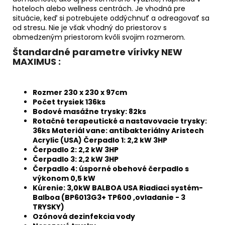
hoteloch alebo wellness centrách. Je vhodná pre
situácie, keď si potrebujete oddýchnuť a odreagovať sa
od stresu. Nie je však vhodný do priestorov s
obmedzeným priestorom kvôli svojim rozmerom.
Štandardné parametre vírivky NEW
MAXIMUS :
Rozmer 230 x 230 x 97cm
Počet trysiek 136ks
Bodové masážne trysky: 82ks
Rotačné terapeutické a nastavovacie trysky:
36ks Materiál vane: antibakteriálny Aristech
Acrylic (USA) Čerpadlo 1: 2,2 kW 3HP
Čerpadlo 2: 2,2 kW 3HP
Čerpadlo 3: 2,2 kW 3HP
Čerpadlo 4: úsporné obehové čerpadlo s
výkonom 0,5 kW
Kúrenie: 3,0kW BALBOA USA Riadiaci systém-
Balboa (BP6013G3+ TP600 ,ovladanie - 3
TRYSKY)
Ozónová dezinfekcia vody