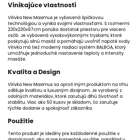
Vinikajúce vlastnosti
Vírivka New Maximus je vybavená špičkovou
technológiou a vyniká svojimi vlastnosťami. S rozmermi
230x230x97cm ponúka dostatok priestoru pre viacero
osôb. Je vybavená vysokovýkonnými tryskami, ktoré
poskytujú silnú masáž a pomáhajú uvoľniť napäté svaly.
Vírivka má tiež moderný riadiaci systém BALBOA, ktorý
umožňuje jednoduché nastavenie teploty a intenzity
masáže.
Kvalita a Design
Vírivka New Maximus sa oproti iným produktom na trhu
odlišuje kvalitou a luxusným dizajnom. Je vyrobený z
odolných materiálov, ktoré zaručujú dlhú životnosť a
stabilitu. Viac ako 50 kusov je skladom, čo zaručuje
rýchle dodanie a spokojnosť zákazníka.
Použitie
Tento produkt je ideálny pre každodenné použitie v
domácnosti, ako aj pre komerčné využitie, napríklad v