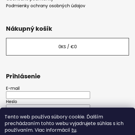
i
Podmienky ochrany osobných údajov
e
Nákupný košík
0
KS /
€0
Prihlásenie
E-mail
Heslo
Tento web používa súbory cookie. Ďalším
PRIHLÁSIŤ SA
prechádzaním tohto webu vyjadrujete súhlas s ich
používaním. Viac informácií
tu
.
Nová registrácia
Zabudnuté heslo