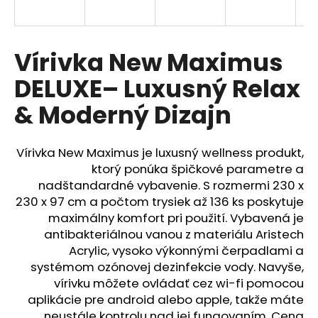
á
j
s
Vírivka New Maximus
ť
DELUXE– Luxusný Relax
?
& Moderný Dizajn
Vírivka New Maximus je luxusný wellness produkt,
HĽADAŤ
ktorý ponúka špičkové parametre a
nadštandardné vybavenie. S rozmermi 230 x
230 x 97 cm a počtom trysiek až 136 ks poskytuje
maximálny komfort pri použití. Vybavená je
antibakteriálnou vanou z materiálu Aristech
Acrylic, vysoko výkonnými čerpadlami a
systémom ozónovej dezinfekcie vody. Navyše,
vírivku môžete ovládať cez wi-fi pomocou
aplikácie pre android alebo apple, takže máte
neustále kontrolu nad jej fungovaním. Cena