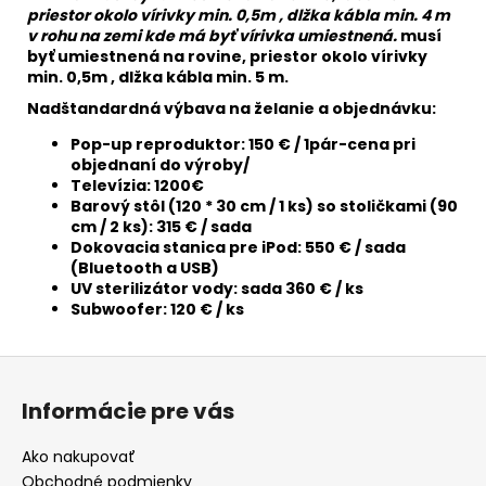
priestor okolo vírivky min. 0,5m , dlžka kábla min. 4 m
v rohu na zemi kde má byť vírivka umiestnená.
musí
byť umiestnená na rovine, priestor okolo vírivky
min. 0,5m , dlžka kábla min. 5 m.
Nadštandardná výbava na želanie a objednávku:
Pop-up reproduktor: 150 € / 1pár-cena pri
objednaní do výroby/
Televízia: 1200€
Barový stôl (120 * 30 cm / 1 ks) so stoličkami (90
cm / 2 ks): 315 € / sada
Dokovacia stanica pre iPod: 550 € / sada
(Bluetooth a USB)
UV sterilizátor vody: sada 360 € / ks
Subwoofer: 120 € / ks
Z
á
Informácie pre vás
p
ä
Ako nakupovať
t
Obchodné podmienky