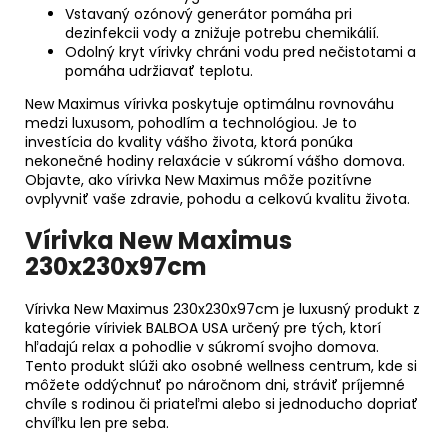
Vstavaný ozónový generátor pomáha pri
dezinfekcii vody a znižuje potrebu chemikálií.
Odolný kryt vírivky chráni vodu pred nečistotami a
pomáha udržiavať teplotu.
New Maximus vírivka poskytuje optimálnu rovnováhu
medzi luxusom, pohodlím a technológiou. Je to
investícia do kvality vášho života, ktorá ponúka
nekonečné hodiny relaxácie v súkromí vášho domova.
Objavte, ako vírivka New Maximus môže pozitívne
ovplyvniť vaše zdravie, pohodu a celkovú kvalitu života.
Vírivka New Maximus
230x230x97cm
Vírivka New Maximus 230x230x97cm je luxusný produkt z
kategórie víriviek BALBOA USA určený pre tých, ktorí
hľadajú relax a pohodlie v súkromí svojho domova.
Tento produkt slúži ako osobné wellness centrum, kde si
môžete oddýchnuť po náročnom dni, stráviť príjemné
chvíle s rodinou či priateľmi alebo si jednoducho dopriať
chvíľku len pre seba.