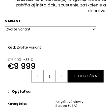
zahŕňa aj inštaláciu, spustenie, zaškolenie a
dopravu.
VARIANT
Kód:
Zvoľte variant
€15 000
–33 %
€9 999
Jednotková
DO KOŠÍKA
cena:
Opýtať sa
Akrylátové vírivky
Kategória
:
Balboa (USA)